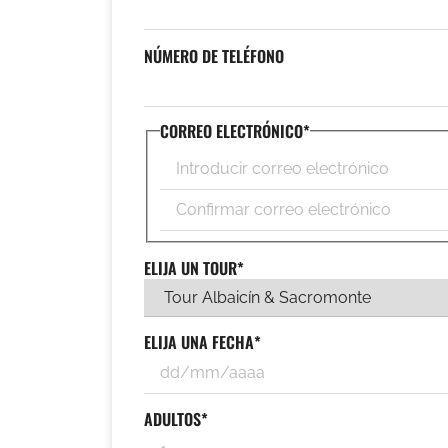
NÚMERO DE TELÉFONO
CORREO ELECTRÓNICO
*
Introduce
un
email
Confirmar
email
ELIJA UN TOUR
*
ELIJA UNA FECHA
*
ADULTOS
*