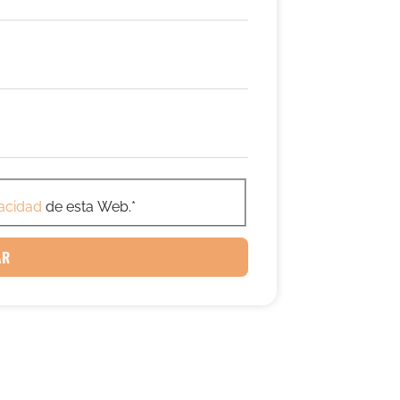
AAAA
vacidad
de esta Web.
*