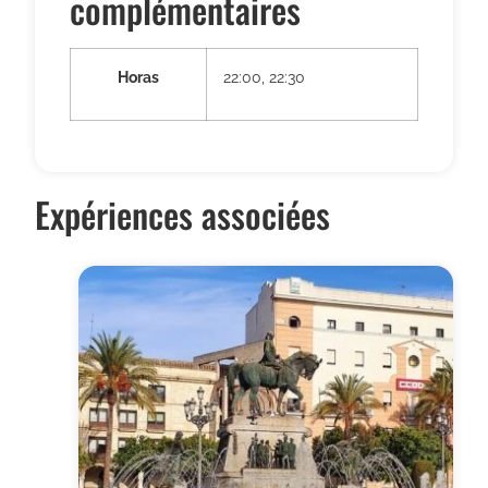
complémentaires
Horas
22:00, 22:30
Expériences associées
Ce
produit
a
plusieurs
variations.
Les
options
peuvent
être